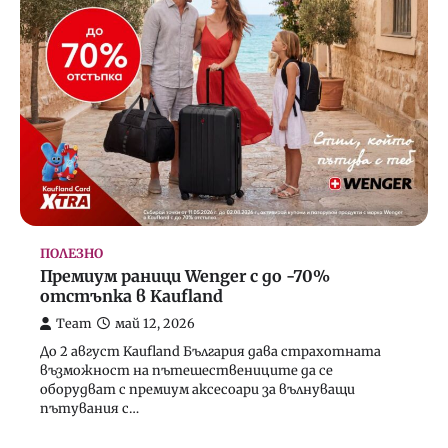
ПОЛЕЗНО
Премиум раници Wenger с до -70%
отстъпка в Kaufland
Team
май 12, 2026
До 2 август Kaufland България дава страхотната
възможност на пътешествениците да се
оборудват с премиум аксесоари за вълнуващи
пътувания с…