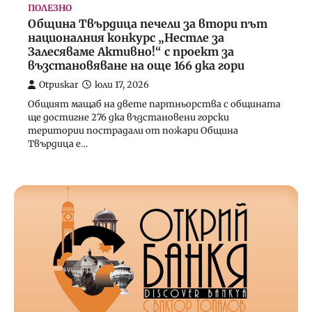
ПОЛЕЗНО
ПОЧИВКА
ТУРИЗЪМ
Община Твърдица печели за втори път
Проектът „Открий Банкя“ разкрива
националния конкурс „Нестле за
скритите истории на курортния град
Залесяваме Активно!“ с проект за
чрез безплатни културни събития и
възстановяване на още 166 дка гори
маршрути
Otpuskar
юли 17, 2026
Otpuskar
юни 16, 2026
Общият мащаб на двете партньорства с общината
ще достигне 276 дка възстановени горски
територии пострадали от пожари Община
2
Твърдица е…
ПОЧИВКА
ТУРИЗЪМ
Camping & Caravaning Expo Sofia 2026 ще
се проведе за 12-ти път между 24 и 26
април
Otpuskar
март 11, 2026
3