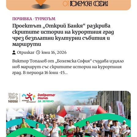
ПОЧИВКА
ТУРИЗЪМ
Проектът „Открий Банкя“ разкрива
ПОЧИВКА
скритите истории на курортния град
Нестле България и Българската
чрез безплатни културни събития и
федерация по художествена гимнастика
маршрути
разширяват стратегическото си
партньорство през 2026 г.
Otpuskar
юни 16, 2026
Виктор Топалов от „Бохемска София“ създава изцяло
Team
февруари 16, 2026
нов маршрут със скритите истории на курортния
град. В периода 16 юни -15…
4
ПОЛЕЗНО
ПОЧИВКА
СЪВЕТИ
ТУРИЗЪМ
Истинските съвети за евтин самолетен
билет