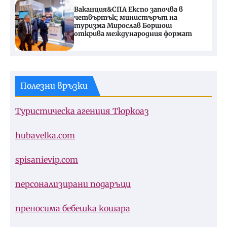
Ваканция&СПА Експо започва в
четвъртък; министърът на
туризма Мирослав Боршош
открива международния формат
Полезни връзки
Туристическа агенция Тюркоаз
hubavelka.com
spisanievip.com
персонализирани подаръци
преносима бебешка кошара