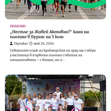
Otpuskar
октомври 14, 2025
5
ПОЛЕЗНО
„Нестле за Живей Активно!“ кани на
плогинг в Бургас на 5 юли
Otpuskar
май 26, 2026
ПОЛЕЗНО
ПОЧИВКА
Северният плаж на крайморския ни град ще събере
Полезни съвети: Как да се справим с
участници в първото плогинг събитие на
летните жеги
инициативата – с бягане, но и…
Otpuskar
юли 8, 2025