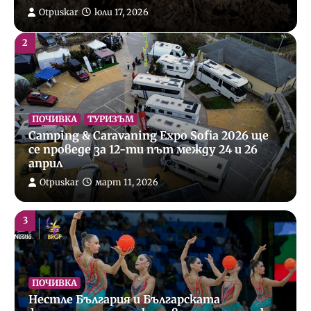
Otpuskar
март 11, 2026
Otpuskar
юли 17, 2026
3
ПОЧИВКА
Нестле България и Българската
федерация по художествена гимнастика
разширяват стратегическото си
партньорство през 2026 г.
Team
февруари 16, 2026
4
ПОЛЕЗНО
ПОЧИВКА
СЪВЕТИ
ТУРИЗЪМ