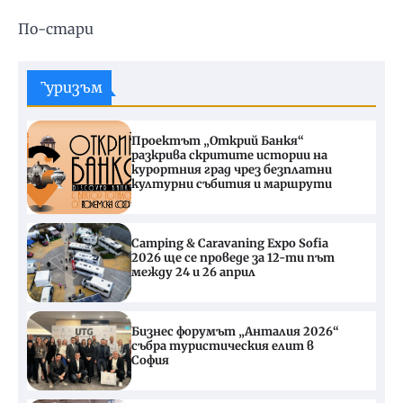
Навигация
По-стари
Туризъм
Проектът „Открий Банкя“
разкрива скритите истории на
курортния град чрез безплатни
културни събития и маршрути
Camping & Caravaning Expo Sofia
2026 ще се проведе за 12-ти път
между 24 и 26 април
Бизнес форумът „Анталия 2026“
събра туристическия елит в
София