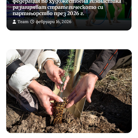
Истинските съвети за евтин самолетен
билет
Otpuskar
октомври 14, 2025
5
ПОЛЕЗНО
ПОЧИВКА
Полезни съвети: Как да се справим с
летните жеги
Otpuskar
юли 8, 2025
1