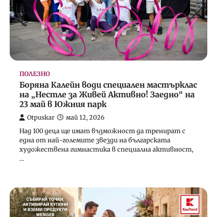
ПОЛЕЗНО
Боряна Калейн води специален мастърклас
на „Нестле за Живей Активно! Заедно“ на
23 май в Южния парк
Otpuskar
май 12, 2026
Над 100 деца ще имат възможност да тренират с
една от най-големите звезди на българската
художествена гимнастика в специална активност,
…