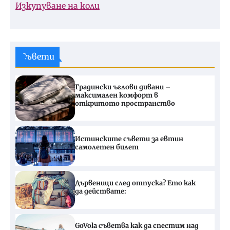
Изкупуване на коли
Съвети
Градински ъглови дивани –
максимален комфорт в
откритото пространство
Истинските съвети за евтин
самолетен билет
Дървеници след отпуска? Ето как
да действате:
GoVola съветва как да спестим над