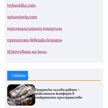
hubavelka.com
spisanievip.com
персонализирани подаръци
преносима бебешка кошара
Изкупуване на коли
Съвети
Градински ъглови дивани –
максимален комфорт в
откритото пространство