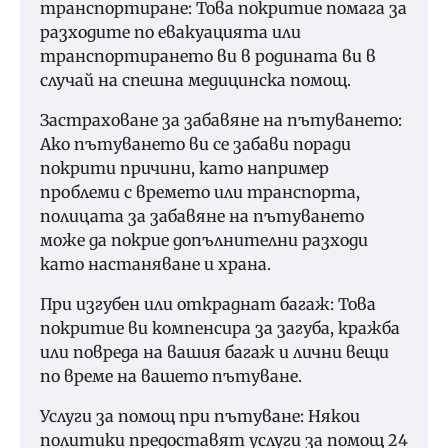
транспортиране: Това покритие помага за
разходите по евакуацията или
транспортирането ви в родината ви в
случай на спешна медицинска помощ.
Застраховане за забавяне на пътуването:
Ако пътуването ви се забави поради
покрити причини, като например
проблеми с времето или транспорта,
полицата за забавяне на пътуването
може да покрие допълнителни разходи
като настаняване и храна.
При изгубен или откраднат багаж: Това
покритие ви компенсира за загуба, кражба
или повреда на вашия багаж и лични вещи
по време на вашето пътуване.
Услуги за помощ при пътуване: Някои
политики предоставят услуги за помощ 24