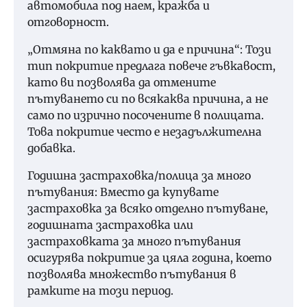
автомобила под наем, кражба и
отговорност.
„Отмяна по каквато и да е причина“: Този
тип покритие предлага повече гъвкавост,
като ви позволява да отмените
пътуването си по всякаква причина, а не
само по изрично посочените в полицата.
Това покритие често е незадължителна
добавка.
Годишна застраховка/полица за много
пътувания: Вместо да купувате
застраховка за всяко отделно пътуване,
годишната застраховка или
застраховката за много пътувания
осигурява покритие за цяла година, което
позволява множество пътувания в
рамките на този период.