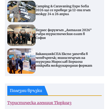
Camping & Caravaning Expo Sofia
2026 ще се проведе за 12-ти път
между 24 и 26 април
Бизнес форумът „Анталия 2026“
събра туристическия елит в
София
Ваканция&СПА Експо започва в
четвъртък; министърът на
туризма Мирослав Боршош
открива международния формат
Полезни връзки
Туристическа агенция Тюркоаз