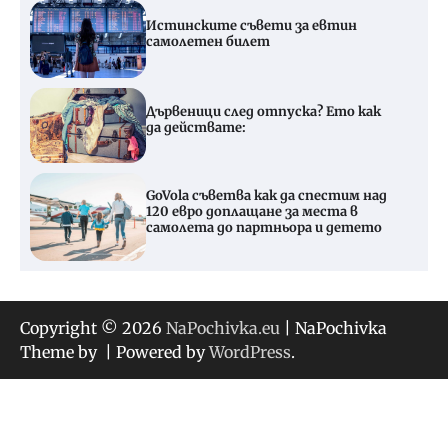
Истинските съвети за евтин
самолетен билет
Дървеници след отпуска? Ето как
да действате:
GoVola съветва как да спестим над
120 евро доплащане за места в
самолета до партньора и детето
Copyright © 2026
NaPochivka.eu
| NaPochivka
Theme by
| Powered by
WordPress
.