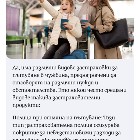
Да, има различни видове застраховки за
пътуване в чужбина, предназначени да
отговорят на различни нужди и
обстоятелства. Ето някои често срещани
видове такива застрахователни
продукти:
Полица при отмяна на пътуване: Този
тип застрахователна полица осигурява
покритие за невъзстановими разходи за