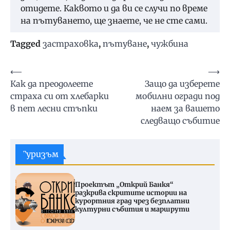
отидете. Каквото и да ви се случи по време
на пътуването, ще знаете, че не сте сами.
Tagged
застраховка
,
пътуване
,
чужбина
Навигация
⟵
⟶
Как да преодолеете
Защо да изберете
страха си от хлебарки
мобилни огради под
в пет лесни стъпки
наем за вашето
следващо събитие
Туризъм
Проектът „Открий Банкя“
разкрива скритите истории на
курортния град чрез безплатни
културни събития и маршрути