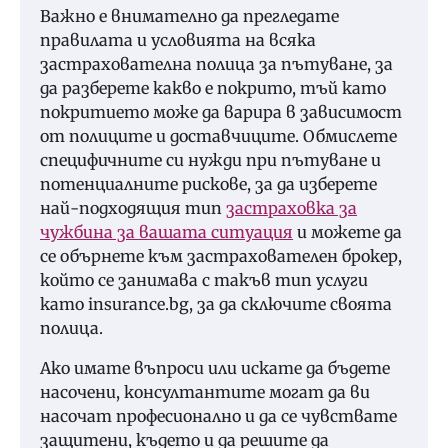
Важно е внимателно да прегледате
правилата и условията на всяка
застрахователна полица за пътуване, за
да разберете какво е покрито, тъй като
покритието може да варира в зависимост
от полиците и доставчиците. Обмислете
специфичните си нужди при пътуване и
потенциалните рискове, за да изберете
най-подходящия тип
застраховка за
чужбина за вашата ситуация
и можете да
се обърнете към застрахователен брокер,
който се занимава с такъв тип услуги
като insurance.bg, за да сключите своята
полица.
Ако имате въпроси или искате да бъдете
насочени, консултантите могат да ви
насочат професионално и да се чувствате
защитени, където и да решите да