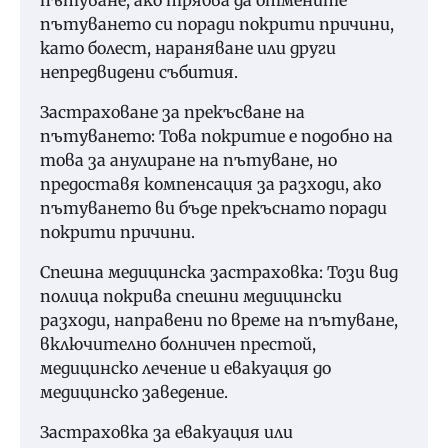
пътуване, ако трябва да отмените
пътуването си поради покрити причини,
като болест, нараняване или други
непредвидени събития.
Застраховане за прекъсване на
пътуването: Това покритие е подобно на
това за анулиране на пътуване, но
предоставя компенсация за разходи, ако
пътуването ви бъде прекъснато поради
покрити причини.
Спешна медицинска застраховка: Този вид
полица покрива спешни медицински
разходи, направени по време на пътуване,
включително болничен престой,
медицинско лечение и евакуация до
медицинско заведение.
Застраховка за евакуация или