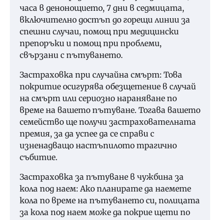
часа в денонощието, 7 дни в седмицата,
включително достъп до горещи линии за
спешни случаи, помощ при медицински
препоръки и помощ при проблеми,
свързани с пътуването.
Застраховка при случайна смърт: Това
покритие осигурява обезщетение в случай
на смърт или сериозно нараняване по
време на вашето пътуване. Тогава вашето
семейство ще получи застрахователната
премия, за да успее да се справи с
изненадващо настъпилото трагично
събитие.
Застраховка за пътуване в чужбина за
кола под наем: Ако планирате да наемете
кола по време на пътуването си, полицата
за кола под наем може да покрие щети по