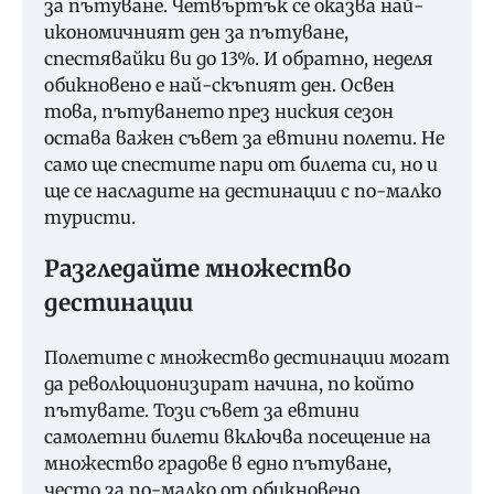
за пътуване. Четвъртък се оказва най-
икономичният ден за пътуване,
спестявайки ви до 13%. И обратно, неделя
обикновено е най-скъпият ден. Освен
това, пътуването през ниския сезон
остава важен съвет за евтини полети. Не
само ще спестите пари от билета си, но и
ще се насладите на дестинации с по-малко
туристи.
Разгледайте множество
дестинации
Полетите с множество дестинации могат
да революционизират начина, по който
пътувате. Този съвет за евтини
самолетни билети включва посещение на
множество градове в едно пътуване,
често за по-малко от обикновено