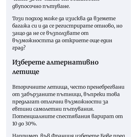
двупосочно пътуване.
Този подход може да изисква да вземете
багажа си и да се регистрирате отново, но
защо да не се възползвате от
възможността да откриете още един
град?
Изберете алтернативно
летище
Вторичните летища, често пренебрегвани
от забързаните пътници, въпреки това
предлагат отлични възможности за
евтини самолетни пътувания.
Потенциалните спестявания варират от
10 до 30%.
Например, във Франция изберете Бове пред