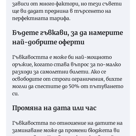
зависи от много фактори, но тези съвети
ще ви дадат преднина в търсенето на
перфектната тарифа.
Бъдете гъвкави, за да намерите
най-добрите оферти
Гъвкавостта е може би най-мощното
оръжие, когато става въпрос за по-малко
разходи за самолетни билети. Ако се
освободите от строги ограничения, бихте
могли да спестите до 50% от пътуването
си.
Промяна на дата или час
Гъвкавостта по отношение на датите на
заминаване може да промени бюджета ви