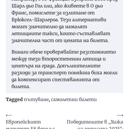
Шарл дьо Гол или, ако живеете в О дьо
Франс, помислете за излитане от
Брюксел-Шарлероа. Тези алтернативи
могат значително да намалят
летищните такси, които съставляват
значителна част от цената на билета.
Винаги обаче проверявайте разстоянието
между тези второстепенни летища и
центъра на града. Допълнителните
разходи за транспорт понякога биха могли
да компенсират спестяванията от
билета.
Tagged
пътуване
,
самолетни билети
Навигация
⟵
⟶
Европейският
Победителите в „Хижа
маршрут Е8 вече е с
на годината 2025“: