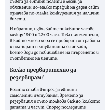
съвет за евтини полети е лесен за
обяснение: по-малко трафик на даден сайт
означава по-малка конкуренция за налични
билети.
И обратно, избягвайте пиковите часове
между 18:00 и 22:00 часа. Това е моментът,
в който много хора се прибират от работа
и планират пътуванията си онлайн,
което води до повишаване на търсенето и
съответно на цените.
Колко предварително да
резервирам?
Когато става въпрос за евтини
самолетни пътувания, времето за
резервация е също толкова важно, колкото
датата и часът. Според последните