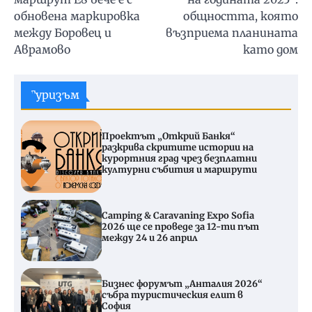
обновена маркировка
общността, която
между Боровец и
възприема планината
Аврамово
като дом
Туризъм
Проектът „Открий Банкя“
разкрива скритите истории на
курортния град чрез безплатни
културни събития и маршрути
Camping & Caravaning Expo Sofia
2026 ще се проведе за 12-ти път
между 24 и 26 април
Бизнес форумът „Анталия 2026“
събра туристическия елит в
София