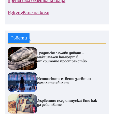
преносима бебешка кошара
Изкупуване на коли
Съвети
Градински ъглови дивани –
максимален комфорт в
откритото пространство
Истинските съвети за евтин
самолетен билет
Дървеници след отпуска? Ето как
да действате: