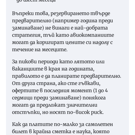
Въпреки това, резервирането твърде
предварително (например година преди
заминаване) не винаги е най-добрата
стратегия, тъй като авиокомпаниите
могат да коригират цените си надолу с
течение на месеците.
За пикови периоди като лятото или
ваканциите в края на годината,
правилото е да планирате предварително.
От друга страна, ако сте гъвкави,
офертите в последния момент (1 до 4
седмици преди заминаване) понякога
могат да предложат значителни
отстъпки, но носят по-висок риск.
Как да платите по-малко за самолетен
билет в крайна сметка е наука, която