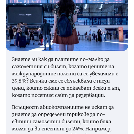
Знаете ли как да платите по-малко за
самолетния си билет, когато цените на
международните полети са се увеличили с
39,8%? Всички сме се сблъсквали с тези
цени, които сякаш се покачват всеки път,
когато посетим сайт за резервации.
Всъщност авиокомпаниите не искат да
знаете за определени трикове за по-
евтини самолетни билети, които биха
могли да ви спестят до 24%. Например,