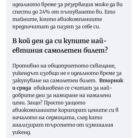
идеалното време за резервация може да ви
спести до 24% от пътуването ви. Ето
тайните, които авиокомпаниите
предпочитат да пазят за себе си.
В кой ден да си купите най-
евтиния самолетен билет?
Противно на общоприетото схващане,
уикендът изобщо не е идеалното време за
закупуване на самолетен билет.
Вторник
и сряда
обикновено се считат за най-
добрите дни за намиране на намалени
цени. Защо? Просто защото
авиокомпаниите коригират цените си в
началото на седмицата, след като
анализират търсенето от изминалия
уикенд.