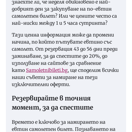
знаехте ли, че неделя обикновено е най-
добрият ден за закупуване на по-евтин
самолетен билет? Или че цените често са
най-ниски между 1 и 5 часа сутринта?
Тази ценна информация може да промени
начина, по който пътувате евтино със
самолет. От резервация 43 до 56 дни преди
заминаване, за да спестите до 20%, до
използване на сайтове за сравнение
като
Samoletnibileti.bg
, ще споделим всички
наши съвети за намиране на тези
изключителни оферти.
Резервирайте в точния
момент, за да спестите
Времето е ключово за намирането на
евтин самолетен билет. Познаването на