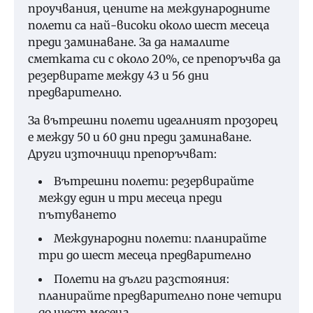
проучвания, цените на международните
полети са най-високи около шест месеца
преди заминаване. За да намалите
сметката си с около 20%, се препоръчва да
резервирате между 43 и 56 дни
предварително.
За вътрешни полети идеалният прозорец
е между 50 и 60 дни преди заминаване.
Други източници препоръчват:
Вътрешни полети: резервирайте
между един и три месеца преди
пътуването
Международни полети: планирайте
три до шест месеца предварително
Полети на дълги разстояния:
планирайте предварително поне четири
до шест месеца