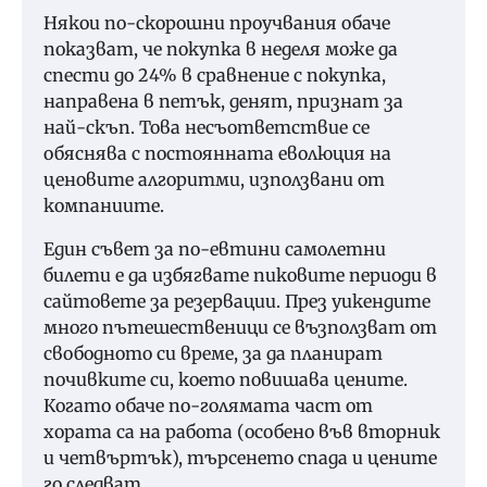
Някои по-скорошни проучвания обаче
показват, че покупка в неделя може да
спести до 24% в сравнение с покупка,
направена в петък, денят, признат за
най-скъп. Това несъответствие се
обяснява с постоянната еволюция на
ценовите алгоритми, използвани от
компаниите.
Един съвет за по-евтини самолетни
билети е да избягвате пиковите периоди в
сайтовете за резервации. През уикендите
много пътешественици се възползват от
свободното си време, за да планират
почивките си, което повишава цените.
Когато обаче по-голямата част от
хората са на работа (особено във вторник
и четвъртък), търсенето спада и цените
го следват.