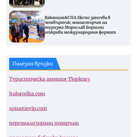
Ваканция&СПА Експо започва в
четвъртък; министърът на
туризма Мирослав Боршош
открива международния формат
Полезни връзки
Туристическа агенция Тюркоаз
hubavelka.com
spisanievip.com
персонализирани подаръци