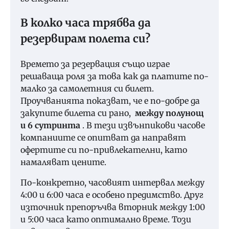
В колко часа трябва да
резервирам полета си?
Времето за резервация също играе
решаваща роля за това как да платите по-
малко за самолетния си билет.
Проучванията показват, че е по-добре да
закупите билета си рано,
между полунощ
и 6 сутринта
. В тези извънпикови часове
компаниите се опитват да направят
офертите си по-привлекателни, като
намаляват цените.
По-конкретно, часовият интервал между
4:00 и 6:00 часа е особено предимство. Друг
източник препоръчва вторник между 1:00
и 5:00 часа като оптимално време. Този