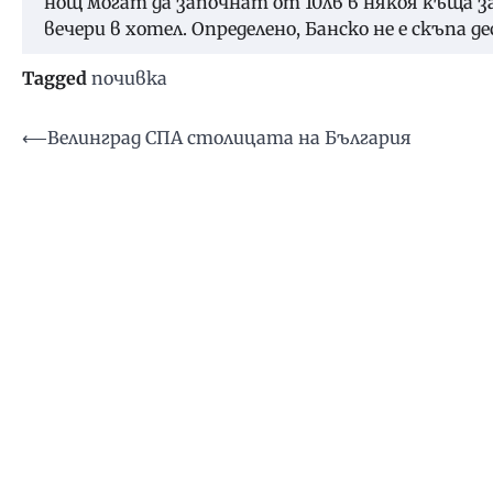
нощ могат да започнат от 10лв в някоя къща за
вечери в хотел. Определено, Банско не е скъпа 
Tagged
почивка
Навигация
⟵
Велинград СПА столицата на България