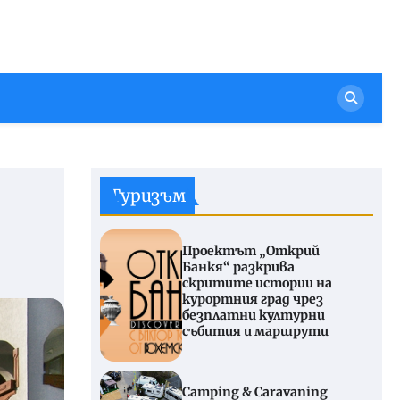
Туризъм
Проектът „Открий
Банкя“ разкрива
скритите истории на
курортния град чрез
безплатни културни
събития и маршрути
Camping & Caravaning