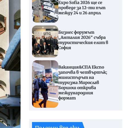
Expo Sofia 2026 ще се
проведе за 12-ти път
между 24 и 26 април
Бизнес форумът
„Анталия 2026“ събра
туристическия елит в
София
Ваканция&СПА Експо
започва в четвъртък;
министърът на
туризма Мирослав
Боршош открива
международния
формат