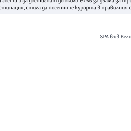
 гости и да достигнат до около 150лв за двама за тр
дестинация, стига да посетите курорта в правилния с
SPA във Вел