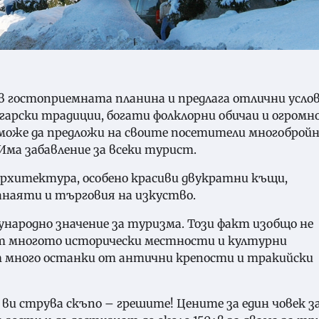
о в гостоприемната планина и предлага отлични услов
гарски традиции, богати фолклорни обичаи и огромн
може да предложи на своите посетители многоброй
Има забавление за всеки турист.
рхитектура, особено красиви двукратни къщи,
анаяти и търговия на изкуство.
народно значение за туризма. Този факт изобщо не
 от многото исторически местности и културни
т много останки от антични крепости и тракийски
 ви струва скъпо – грешите! Цените за един човек за