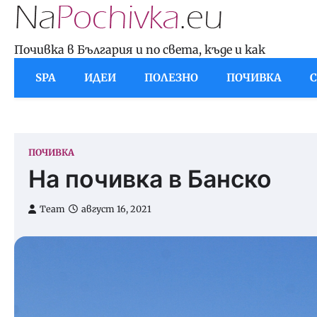
Skip
to
content
Почивка в България и по света, къде и как
SPA
ИДЕИ
ПОЛЕЗНО
ПОЧИВКА
ПОЧИВКА
На почивка в Банско
Team
август 16, 2021