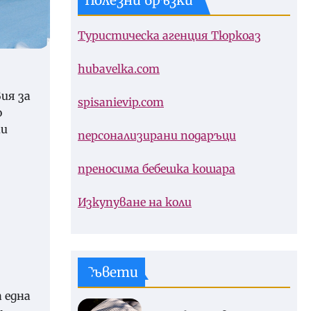
Полезни връзки
Туристическа агенция Тюркоаз
hubavelka.com
ия за
spisanievip.com
о
ни
персонализирани подаръци
преносима бебешка кошара
Изкупуване на коли
Съвети
 една