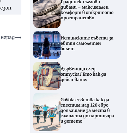
и
Градински ъглови
дивани – максимален
езон.
комфорт в откритото
пространство
инград
⟶
Истинските съвети за
евтин самолетен
билет
Дървеници след
отпуска? Ето как да
действате:
GoVola съветва как да
спестим над 120 евро
доплащане за места в
самолета до партньора
и детето