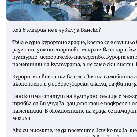
Кой българин не е чувал за Банско?
Това е едно курортно градче, което се е сгушил
различни зимни спортове, съхранява стари бъл
културно-историческо наследство. Курортът 
паметници на културата, а не само ски писти. 
Курортът впечатлява със своята самобитна а
иконописни и дърворезбарски школи, развити з
Банско има статут на културно селище с между
трябва да ви учудва, защото той е подкрепен
паметници. В околностите на града се намира
могили.
Ако си мислите, че да посетите всичко това, ще