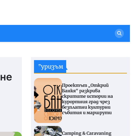
Туризъм
ане
Проектът „Открий
Банкя“ разкрива
скритите истории на
курортния град чрез
безплатни културни
събития и маршрути
Camping & Caravaning