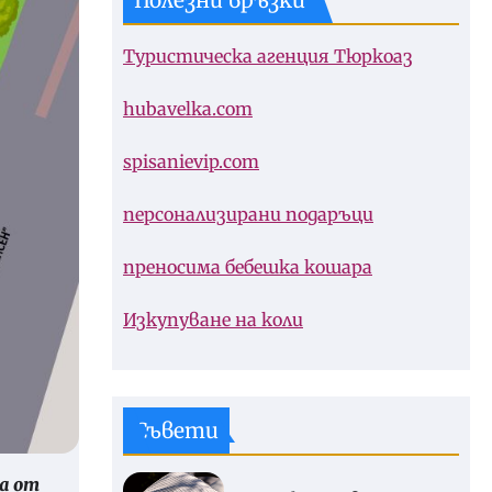
Полезни връзки
Туристическа агенция Тюркоаз
hubavelka.com
spisanievip.com
персонализирани подаръци
преносима бебешка кошара
Изкупуване на коли
Съвети
а от