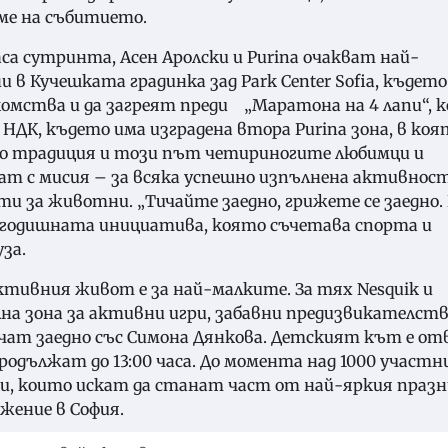
ме на събитието.
са сутринта, Асен Аролски и Purina очакват най-
 Кучешката градинка зад Park Center Sofia, където
мства и да загреят преди „Маратона на 4 лапи“, 
 НДК, където има изградена втора Purina зона, в коя
По традиция и този път четириногите любимци и
ат с мисия – за всяка успешно изпълнена активнос
юти за животни. „Тичайте заедно, грижете се заедно.
згодишната инициатива, която съчетава спорта и
за.
ктивния живот е за най-малките. За тях Nesquik и
ална зона за активни игри, забавни предизвикателств
ат заедно със Симона Дянкова. Детският кът е от
родължат до 13:00 часа. До момента над 1000 участн
чки, които искат да станат част от най-яркия празн
жение в София.