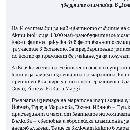
звездните олимпийци в „Го
На 14 септември за най-цветното събитие на с
Активно!“ още в 8:00 най-ранобудните ще мога
кафе и фитнес закуска във фестивалното селищ
за участие в бягането. За предварително запис
по която да преминат без чакане, за да получат
За всички гости на събитието още от сутринт
които да загреят за старта на маратона, който 
препятствия, игри за точност, сръчност и баланс 
Gusto, Fitness, KitKat и Maggi.
Голямата изненада на маратона тази година е,
Йовчев, Тереза Маринова, Евгени Иванов – Пуш
присъединят и част от Златните ни момичета
Вълкова – световна и европейска шампионка за
ансамбъл жени. Те ще се включат както в марат