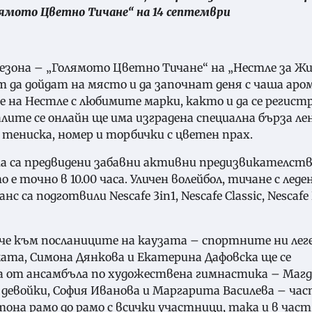
лямото Цветно Тичане“ на 14 септември
езона – „Голямото Цветно Тичане“ на „Нестле за Ж
т да дойдат на място и да започнат деня с чаша ар
е на Нестле с любимите марки, както и да се регис
алите се онлайн ще има изградена специална бърза ле
 тениска, номер и торбички с цветен прах.
а са предвидени забавни активни предизвикателства
е точно в 10.00 часа. Уличен волейбол, тичане с леде
са подготвили Nescafe 3in1, Nescafe Classic, Nescafe 
 че към посланиците на каузата – спортните ни лег
ката, Симона Дянкова и Екатерина Дафовска ще се
 от ансамбъла по художествена гимнастика – Магд
 девойки, София Иванова и Маргарита Василева – ча
она рамо до рамо с всички участници, така и в час