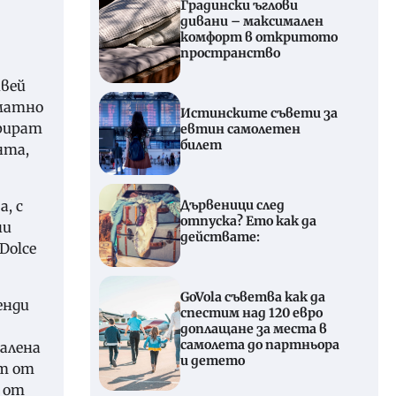
Градински ъглови
дивани – максимален
комфорт в откритото
пространство
ивей
оматно
Истинските съвети за
трират
евтин самолетен
билет
нта,
, с
Дървеници след
отпуска? Ето как да
ни
действате:
Dolce
GoVola съветва как да
енди
спестим над 120 евро
доплащане за места в
самолета до партньора
алена
и детето
ст от
т от