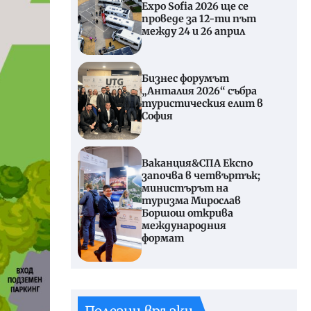
Expo Sofia 2026 ще се
проведе за 12-ти път
между 24 и 26 април
Бизнес форумът
„Анталия 2026“ събра
туристическия елит в
София
Ваканция&СПА Експо
започва в четвъртък;
министърът на
туризма Мирослав
Боршош открива
международния
формат