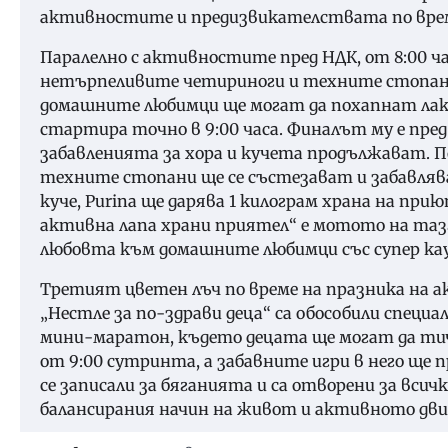
активностите и предизвикателствата по вре
Паралелно с активностите пред НДК, от 8:00 ча
нетърпеливите четириноги и техните стопани в
домашните любимци ще могат да похапнат лако
стартира точно в 9:00 часа. Финалът му е пред
забавленията за хора и кучета продължават. 
техните стопани ще се състезават и забавляв
куче, Purina ще дарява 1 килограм храна на при
активна лапа храни приятел“ е мотото на та
любовта към домашните любимци със супер кау
Третият цветен лъч по време на празника на а
„Нестле за по-здрави деца“ са обособили специ
мини-маратон, където децата ще могат да тич
от 9:00 сутринта, а забавните игри в него ще п
се записали за бяганията и са отворени за вси
балансирания начин на живот и активното дви