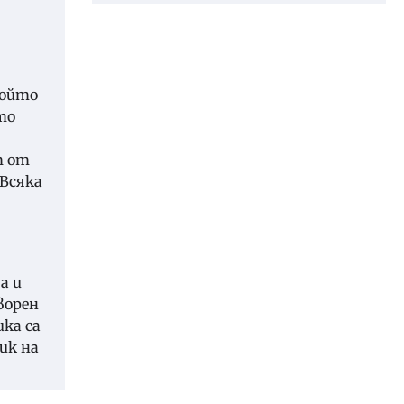
който
то
т от
 Всяка
а и
ворен
ика са
ик на