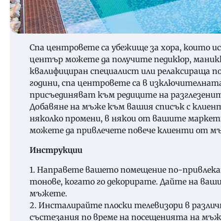
Спа центровете са убежище за хора, които ис
център можете да получите педикюр, маникю
квалифициран специалист или релаксираща поч
години, спа центровете са в изключителнат
присъединяват към редиците на разглезенит
Добавяне на мъже към вашия списък с клиент
няколко промени, в някои от вашите маркет
можете да привлечете повече клиенти от м
Инструкции
1. Направете вашето помещение по-привлека
тонове, когато го декорирате. Дайте на ваш
мъжете.
2. Инсталирайте плоски телевизори в разли
състезания по време на посещенията на мъж