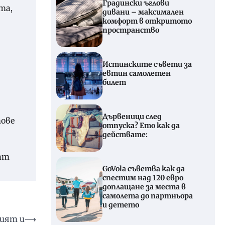
Градински ъглови
та,
дивани – максимален
комфорт в откритото
пространство
Истинските съвети за
евтин самолетен
билет
Дървеници след
тове
отпуска? Ето как да
действате:
шат
GoVola съветва как да
спестим над 120 евро
доплащане за места в
самолета до партньора
и детето
ният и
⟶