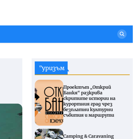
Туризъм
Проектът „Открий
Банкя“ разкрива
скритите истории на
курортния град чрез
безплатни културни
събития и маршрути
Camping & Caravaning