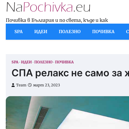
Skip
to
content
Почивка в България и по света, къде и как
SPA
ИДЕИ
ПОЛЕЗНО
ПОЧИВКА
SPA
ИДЕИ
ПОЛЕЗНО
ПОЧИВКА
СПА релакс не само за 
Team
март 23, 2023