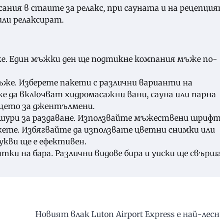
ания в стаите за релакс, при сауната и на рецепция
или релаксират.
ъже. Един мъжки ден ще подтикне компания мъже по-
мъже. Изберете пакети с различни варианти на
е да включват хидромасажни вани, сауна или парна
ицето за джентълмени.
ошури за раздаване. Използвайте мъжествени шриф
жете. Избягвайте да използвате цветни снимки или
укви ще е ефективен.
ки на бара. Различни видове бира и уиски ще свър
Новият влак Luton Airport Express е най-лес