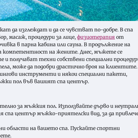
кат да изглеждат и да се чувстват по-добре. В спа
р, масаж, процедури за лице,
физиотерапия
от
ивка в парна кабина или сауна. В продължение на
а компетентност на жените. Днес, мъжете се
е и получават техни собствени специални процедур
ела, може да подобри драстично броя на клиентите.
ингови инструменти и някои специални пакети,
ъжки пол във вашият спа център.
телно за мъжкия пол. Използвайте дърво и неутрал
ия спа център мъжко-приятелски вид, за да привлеч
чни области на вашето спа. Пускайте спортни
ете.