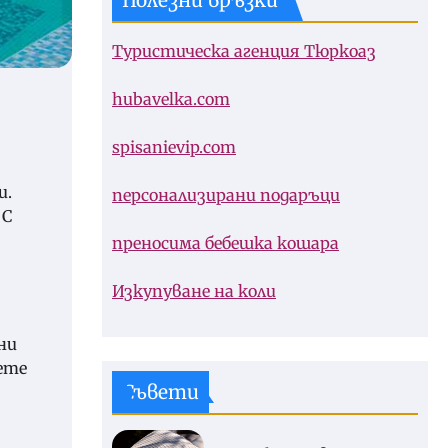
Полезни връзки
Туристическа агенция Тюркоаз
hubavelka.com
spisanievip.com
и.
персонализирани подаръци
 С
преносима бебешка кошара
Изкупуване на коли
ни
ете
Съвети