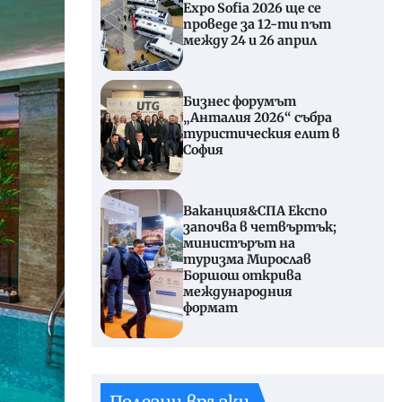
Expo Sofia 2026 ще се
проведе за 12-ти път
между 24 и 26 април
Бизнес форумът
„Анталия 2026“ събра
туристическия елит в
София
Ваканция&СПА Експо
започва в четвъртък;
министърът на
туризма Мирослав
Боршош открива
международния
формат