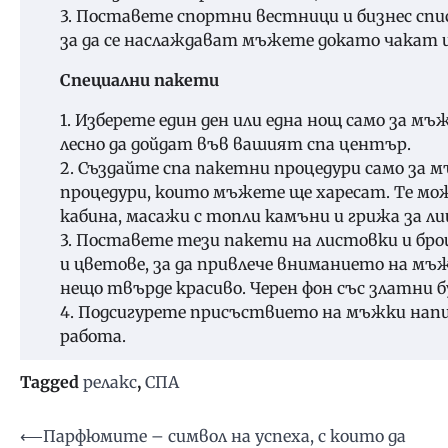
3. Поставете спортни вестници и бизнес спис
за да се наслаждават мъжете докато чакат 
Специални пакети
1. Изберете един ден или една нощ само за м
лесно да дойдат във вашият спа център.
2. Създайте спа пакетни процедури само за 
процедури, които мъжете ще харесат. Те мож
кабина, масажи с топли камъни и грижа за л
3. Поставете тези пакети на листовки и бр
и цветове, за да привлече вниманието на мъ
нещо твърде красиво. Черен фон със златни б
4. Подсигурете присъствието на мъжки напит
работа.
Tagged
релакс
,
СПА
Навигация
⟵
Парфюмите – символ на успеха, с които да