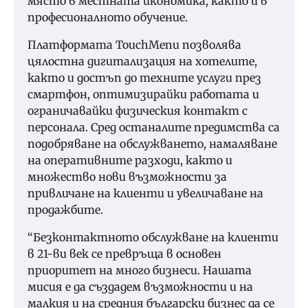
място в местната икономика, както и в
професионалното обучение.
Платформата TouchMenu позволява
цялостна дигитализация на хотелите,
както и достъп до техните услуги през
смартфон, оптимизирайки работата и
ограничавайки физическия контакт с
персонала. Сред останалите предимства са
подобряване на обслужването, намаляване
на оперативните разходи, както и
множество нови възможности за
привличане на клиенти и увеличаване на
продажбите.
“Безконтактното обслужване на клиенти
в 21-ви век се превръща в основен
приоритет на много бизнеси. Нашата
мисия е да създадем възможности и на
малкия и на средния български бизнес да се