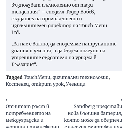
възползват пълноценно от тази
тенденция” – споделя Тодор Бобев,
създател на приложението и
изпълнителен директор на Touch Menu
Ltd.
„За нас е важно, да споделяме натрупаните
знания и умения, и да бъдем полезни на
утрешните създатели на уризма в
България“.
Tagged
TouchMenu
,
дигитални технологии
,
Костенец
,
открит урок
,
Ученици
Навигация
⟵
⟶
Отчитат ръст в
Sandberg представи
потреблението на
нова външна батерия,
междуградски и
която може да обезпечи
летищни трансферни
с енергия смартфон цял