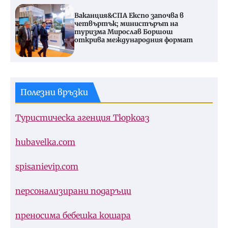
Ваканция&СПА Експо започва в
четвъртък; министърът на
туризма Мирослав Боршош
открива международния формат
Полезни връзки
Туристическа агенция Тюркоаз
hubavelka.com
spisanievip.com
персонализирани подаръци
преносима бебешка кошара