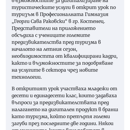
възможностите за дигитализиране на
туристическите услуги в открит урок по
туризъм в Професионалната Гимназия
„Георги Сава Раковски“ в гр. Костенец.
Представители на приложението
обсъдиха с учениците големите
предизвикателства пред туризма в
началото на летния сезон,
необходимостта от квалифицирани кадри,
както и възможностите за подобряване
на услугите в сектора чрез новите
технологии.
В откритият урок участваха младежи от
десети и единадесети клас, които задаваха
въпроси за предизвикателствата пред
налагането на дигитален продукт в бранш
като туризма, който претърпя големи
загуби през последните две години. Някои