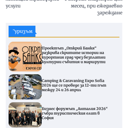
услуги
месец, при ежедневно
зареждане
Туризъм
Проектът „Открий Банкя“
разкрива скритите истории на
курортния град чрез безплатни
културни събития и маршрути
Camping & Caravaning Expo Sofia
2026 ще се проведе за 12-ти път
между 24 и 26 април
Бизнес форумът „Анталия 2026“
събра туристическия елит в
София