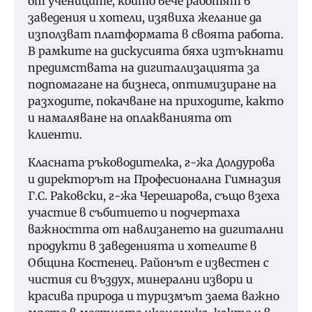
от учениците, които вече работят в
заведения и хотели, изявиха желание да
използват платформата в своята работа.
В рамките на дискусията бяха изтъкнати
предимствата на дигитализацията за
подпомагане на бизнеса, оптимизиране на
разходите, покачване на приходите, както
и намаляване на оплакванията от
клиенти.
Класната ръководителка, г-жа Долдурова
и директорът на Професионална Гимназия
Г.С. Раковски, г-жа Черешарова, също взеха
участие в събитието и подчертаха
важността от навлизането на дигитални
продукти в заведенията и хотелите в
Община Костенец. Районът е известен с
чистия си въздух, минерални извори и
красива природа и туризмът заема важно