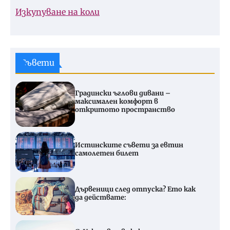
Изкупуване на коли
Съвети
Градински ъглови дивани –
максимален комфорт в
откритото пространство
Истинските съвети за евтин
самолетен билет
Дървеници след отпуска? Ето как
да действате: