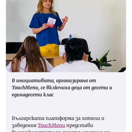
В инициативата, организирана от
TouchMenu, се включиха деца от десети и
единадесети клас
Българската платформа за хотели и
заведения
TouchMеnu
представи