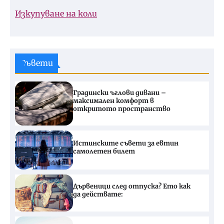
Изкупуване на коли
Съвети
Градински ъглови дивани –
максимален комфорт в
откритото пространство
Истинските съвети за евтин
самолетен билет
Дървеници след отпуска? Ето как
да действате: