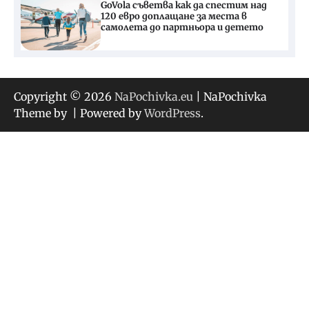
GoVola съветва как да спестим над
120 евро доплащане за места в
самолета до партньора и детето
Copyright © 2026
NaPochivka.eu
| NaPochivka
Theme by
| Powered by
WordPress
.