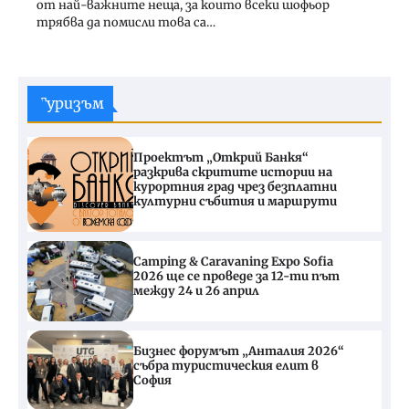
от най-важните неща, за които всеки шофьор
трябва да помисли това са…
Туризъм
Проектът „Открий Банкя“
разкрива скритите истории на
курортния град чрез безплатни
културни събития и маршрути
Camping & Caravaning Expo Sofia
2026 ще се проведе за 12-ти път
между 24 и 26 април
Бизнес форумът „Анталия 2026“
събра туристическия елит в
София