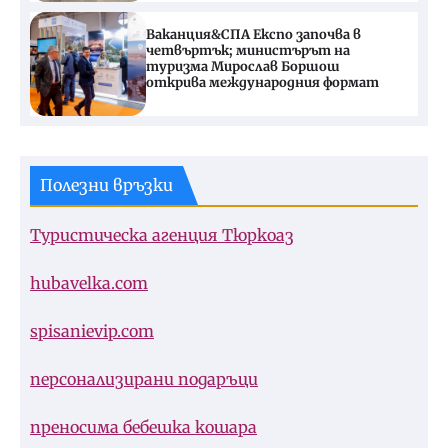
Ваканция&СПА Експо започва в
четвъртък; министърът на
туризма Мирослав Боршош
открива международния формат
Полезни връзки
Туристическа агенция Тюркоаз
hubavelka.com
spisanievip.com
персонализирани подаръци
преносима бебешка кошара