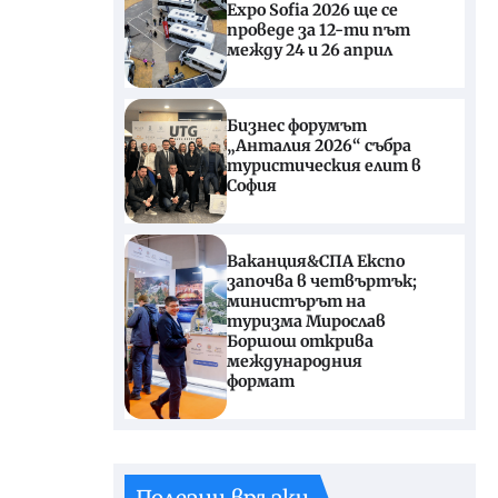
Expo Sofia 2026 ще се
проведе за 12-ти път
между 24 и 26 април
Бизнес форумът
„Анталия 2026“ събра
туристическия елит в
София
Ваканция&СПА Експо
започва в четвъртък;
министърът на
туризма Мирослав
Боршош открива
международния
формат