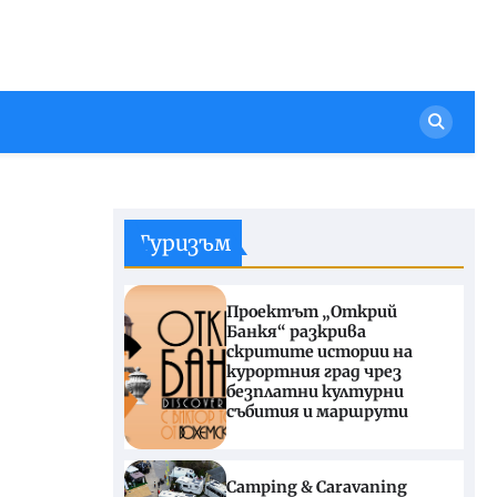
Туризъм
Проектът „Открий
Банкя“ разкрива
скритите истории на
курортния град чрез
безплатни културни
събития и маршрути
Camping & Caravaning