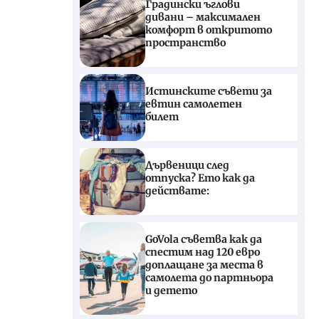
Градински ъглови
дивани – максимален
комфорт в откритото
пространство
Истинските съвети за
евтин самолетен
билет
Дървеници след
отпуска? Ето как да
действате:
GoVola съветва как да
спестим над 120 евро
доплащане за места в
самолета до партньора
и детето