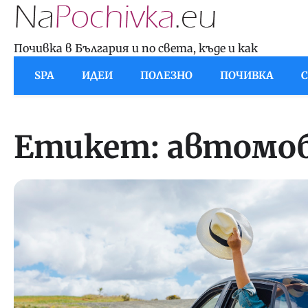
Skip
to
content
Почивка в България и по света, къде и как
SPA
ИДЕИ
ПОЛЕЗНО
ПОЧИВКА
Етикет:
автомо