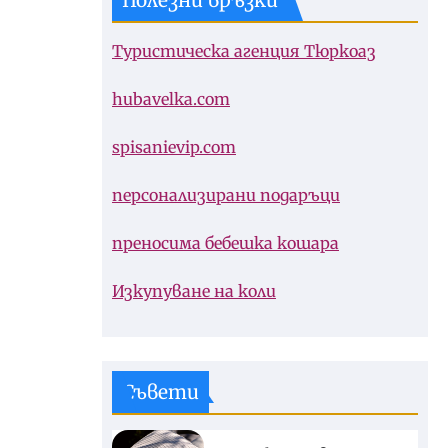
Полезни връзки
Туристическа агенция Тюркоаз
hubavelka.com
spisanievip.com
персонализирани подаръци
преносима бебешка кошара
Изкупуване на коли
Съвети