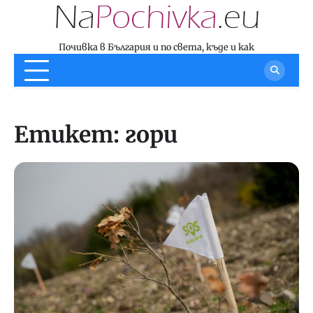
Skip
to
content
Почивка в България и по света, къде и как
Етикет:
гори