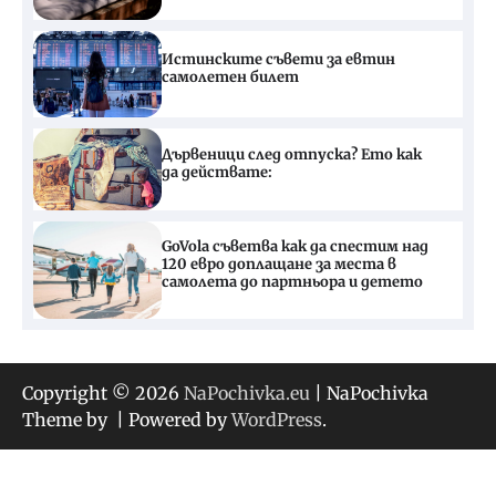
Истинските съвети за евтин
самолетен билет
Дървеници след отпуска? Ето как
да действате:
GoVola съветва как да спестим над
120 евро доплащане за места в
самолета до партньора и детето
Copyright © 2026
NaPochivka.eu
| NaPochivka
Theme by
| Powered by
WordPress
.