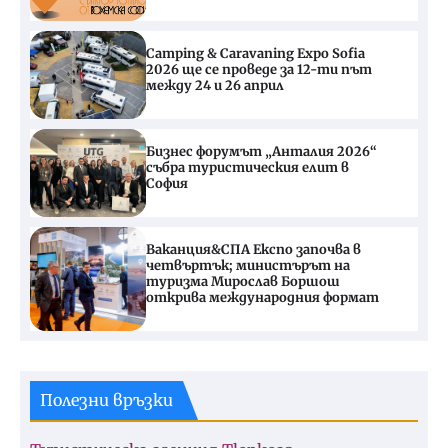
Camping & Caravaning Expo Sofia
2026 ще се проведе за 12-ти път
между 24 и 26 април
Бизнес форумът „Анталия 2026“
събра туристическия елит в
София
Ваканция&СПА Експо започва в
четвъртък; министърът на
туризма Мирослав Боршош
открива международния формат
Полезни връзки