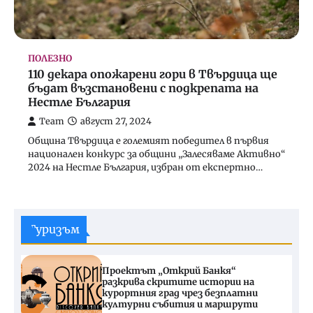
ПОЛЕЗНО
110 декара опожарени гори в Твърдица ще
бъдат възстановени с подкрепата на
Нестле България
Team
август 27, 2024
Община Твърдица е големият победител в първия
национален конкурс за общини „Залесяваме Активно“
2024 на Нестле България, избран от експертно…
Туризъм
Проектът „Открий Банкя“
разкрива скритите истории на
курортния град чрез безплатни
културни събития и маршрути