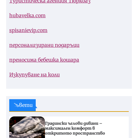
Туристическа агенция Тюркоаз
hubavelka.com
spisanievip.com
персонализирани подаръци
преносима бебешка кошара
Изкупуване на коли
Съвети
Градински ъглови дивани –
максимален комфорт в
откритото пространство