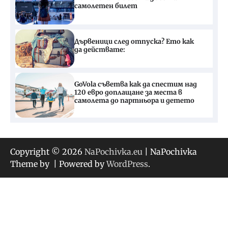
самолетен билет
Дървеници след отпуска? Ето как
да действате:
GoVola съветва как да спестим над
120 евро доплащане за места в
самолета до партньора и детето
Copyright © 2026
NaPochivka.eu
| NaPochivka
Theme by
| Powered by
WordPress
.