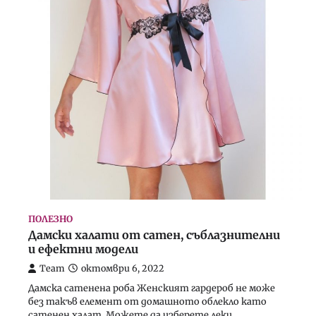
ПОЛЕЗНО
Дамски халати от сатен, съблазнителни
и ефектни модели
Team
октомври 6, 2022
Дамска сатенена роба Женският гардероб не може
без такъв елемент от домашното облекло като
сатенен халат. Можете да изберете леки,…