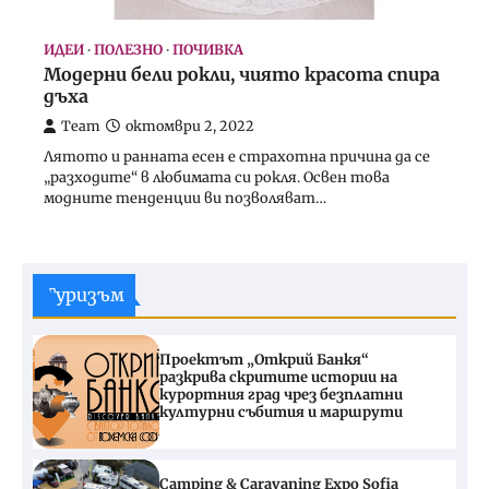
ИДЕИ
ПОЛЕЗНО
ПОЧИВКА
Модерни бели рокли, чиято красота спира
дъха
Team
октомври 2, 2022
Лятото и ранната есен е страхотна причина да се
„разходите“ в любимата си рокля. Освен това
модните тенденции ви позволяват…
Туризъм
Проектът „Открий Банкя“
разкрива скритите истории на
курортния град чрез безплатни
културни събития и маршрути
Camping & Caravaning Expo Sofia