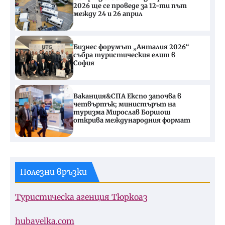
2026 ще се проведе за 12-ти път
между 24 и 26 април
Бизнес форумът „Анталия 2026“
събра туристическия елит в
София
Ваканция&СПА Експо започва в
четвъртък; министърът на
туризма Мирослав Боршош
открива международния формат
Полезни връзки
Туристическа агенция Тюркоаз
hubavelka.com