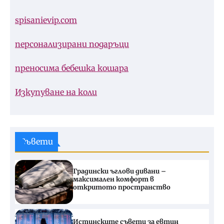
spisanievip.com
персонализирани подаръци
преносима бебешка кошара
Изкупуване на коли
Съвети
Градински ъглови дивани –
максимален комфорт в
откритото пространство
Истинските съвети за евтин