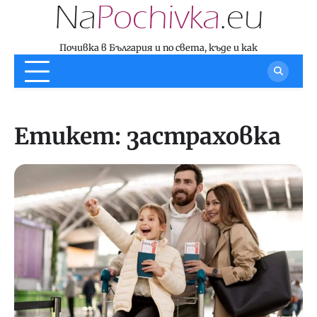
Skip
to
content
Почивка в България и по света, къде и как
Етикет:
застраховка