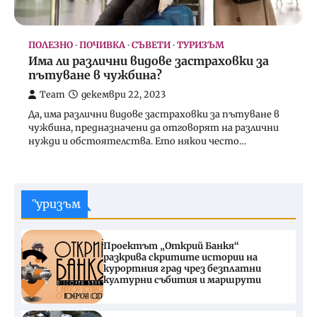
ПОЛЕЗНО
ПОЧИВКА
СЪВЕТИ
ТУРИЗЪМ
Има ли различни видове застраховки за
пътуване в чужбина?
Team
декември 22, 2023
Да, има различни видове застраховки за пътуване в
чужбина, предназначени да отговорят на различни
нужди и обстоятелства. Ето някои често…
Туризъм
Проектът „Открий Банкя“
разкрива скритите истории на
курортния град чрез безплатни
културни събития и маршрути