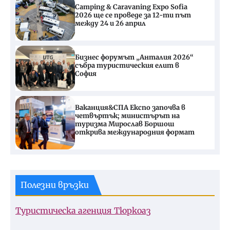
Camping & Caravaning Expo Sofia
2026 ще се проведе за 12-ти път
между 24 и 26 април
Бизнес форумът „Анталия 2026“
събра туристическия елит в
София
Ваканция&СПА Експо започва в
четвъртък; министърът на
туризма Мирослав Боршош
открива международния формат
Полезни връзки
Туристическа агенция Тюркоаз