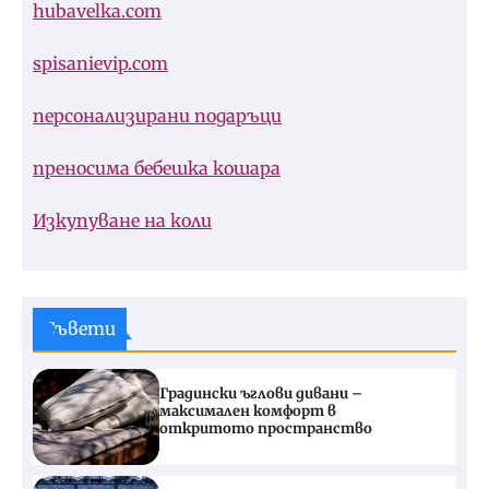
hubavelka.com
spisanievip.com
персонализирани подаръци
преносима бебешка кошара
Изкупуване на коли
Съвети
Градински ъглови дивани –
максимален комфорт в
откритото пространство