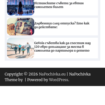
Истинските съвети за евтин
самолетен билет
Дървеници след отпуска? Ето как
да действате:
GoVola съветва как да спестим над
120 евро доплащане за места в
самолета до партньора и детето
Copyright © 2026
NaPochivka.eu
| NaPochivka
Theme by
| Powered by
WordPress
.