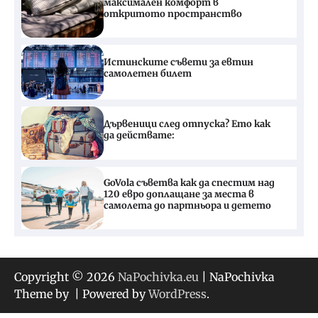
максимален комфорт в
откритото пространство
Истинските съвети за евтин
самолетен билет
Дървеници след отпуска? Ето как
да действате:
GoVola съветва как да спестим над
120 евро доплащане за места в
самолета до партньора и детето
Copyright © 2026
NaPochivka.eu
| NaPochivka
Theme by
| Powered by
WordPress
.