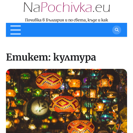
Skip
to
content
Почивка в България и по света, къде и как
Етикет:
култура