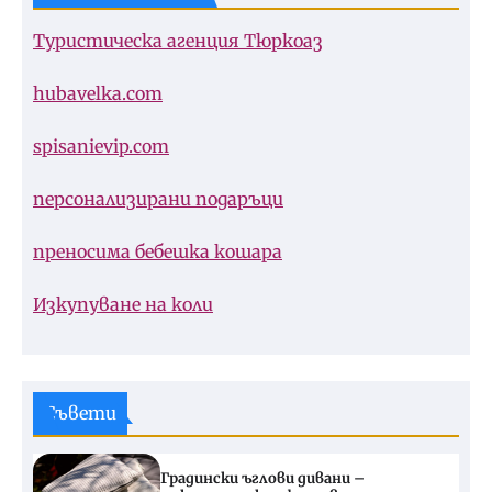
Туристическа агенция Тюркоаз
hubavelka.com
spisanievip.com
персонализирани подаръци
преносима бебешка кошара
Изкупуване на коли
Съвети
Градински ъглови дивани –