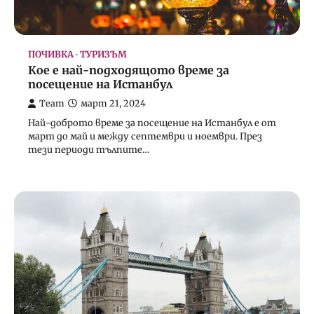
ПОЧИВКА
ТУРИЗЪМ
Кое е най-подходящото време за
посещение на Истанбул
Team
март 21, 2024
Най-доброто време за посещение на Истанбул е от
март до май и между септември и ноември. През
тези периоди тълпите…