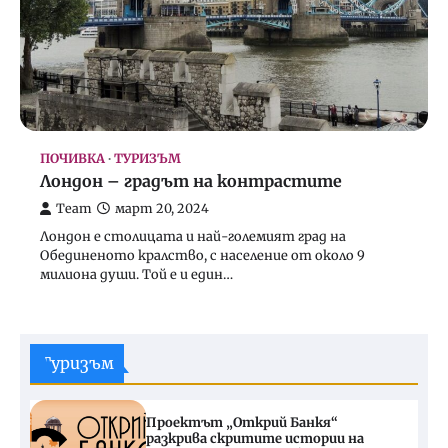
ПОЧИВКА
ТУРИЗЪМ
Лондон – градът на контрастите
Team
март 20, 2024
Лондон е столицата и най-големият град на
Обединеното кралство, с население от около 9
милиона души. Той е и един…
Туризъм
Проектът „Открий Банкя“
разкрива скритите истории на