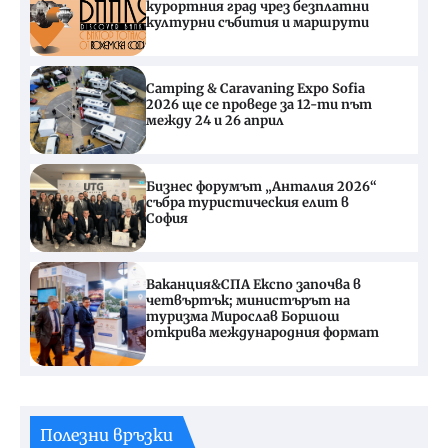
курортния град чрез безплатни
културни събития и маршрути
Camping & Caravaning Expo Sofia
2026 ще се проведе за 12-ти път
между 24 и 26 април
Бизнес форумът „Анталия 2026“
събра туристическия елит в
София
Ваканция&СПА Експо започва в
четвъртък; министърът на
туризма Мирослав Боршош
открива международния формат
Полезни връзки