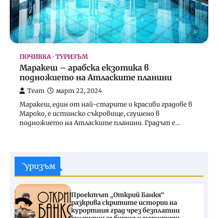
ПОЧИВКА
ТУРИЗЪМ
Маракеш – арабска екзотика в
подножието на Атласките планини
Team
март 22, 2024
Маракеш, един от най-старите и красиви градове в
Мароко, е истинско съкровище, сгушено в
подножието на Атласките планини. Градът е…
Туризъм
Проектът „Открий Банкя“
разкрива скритите истории на
курортния град чрез безплатни