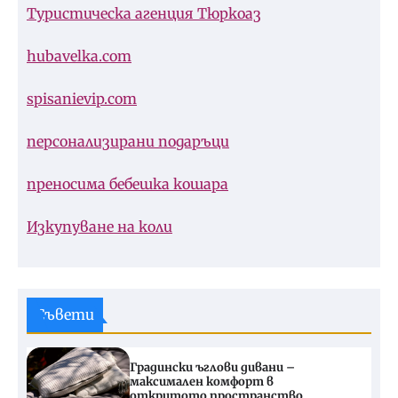
Туристическа агенция Тюркоаз
hubavelka.com
spisanievip.com
персонализирани подаръци
преносима бебешка кошара
Изкупуване на коли
Съвети
Градински ъглови дивани –
максимален комфорт в
откритото пространство