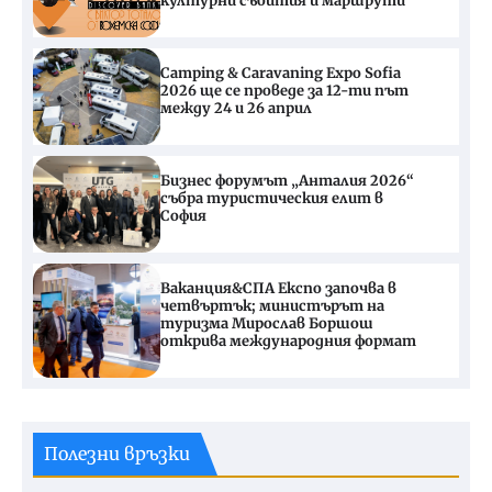
културни събития и маршрути
Camping & Caravaning Expo Sofia
2026 ще се проведе за 12-ти път
между 24 и 26 април
Бизнес форумът „Анталия 2026“
събра туристическия елит в
София
Ваканция&СПА Експо започва в
четвъртък; министърът на
туризма Мирослав Боршош
открива международния формат
Полезни връзки