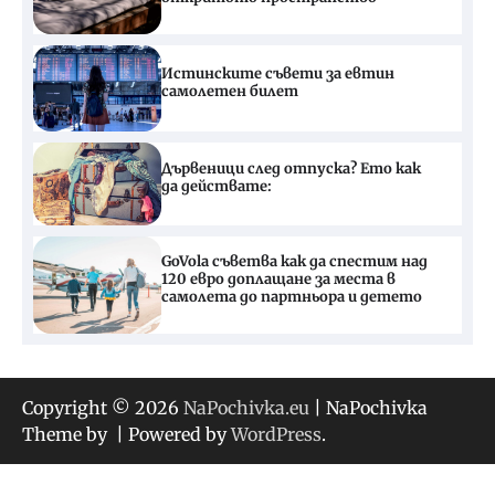
Истинските съвети за евтин
самолетен билет
Дървеници след отпуска? Ето как
да действате:
GoVola съветва как да спестим над
120 евро доплащане за места в
самолета до партньора и детето
Copyright © 2026
NaPochivka.eu
| NaPochivka
Theme by
| Powered by
WordPress
.