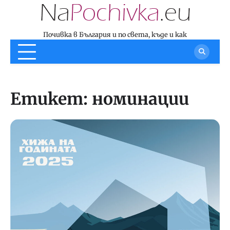
Skip
to
content
Почивка в България и по света, къде и как
Етикет:
номинации