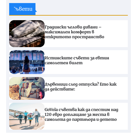
Съвети
Градински ъглови дивани –
максимален комфорт в
откритото пространство
Истинските съвети за евтин
самолетен билет
Дървеници след отпуска? Ето как
да действате:
GoVola съветва как да спестим над
120 евро доплащане за места в
самолета до партньора и детето