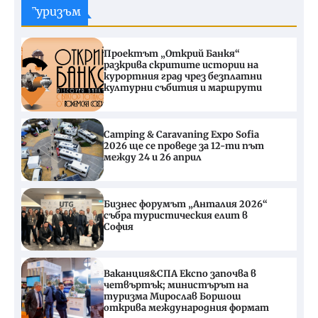
Туризъм
Проектът „Открий Банкя“
разкрива скритите истории на
курортния град чрез безплатни
културни събития и маршрути
Camping & Caravaning Expo Sofia
2026 ще се проведе за 12-ти път
между 24 и 26 април
Бизнес форумът „Анталия 2026“
събра туристическия елит в
София
Ваканция&СПА Експо започва в
четвъртък; министърът на
туризма Мирослав Боршош
открива международния формат