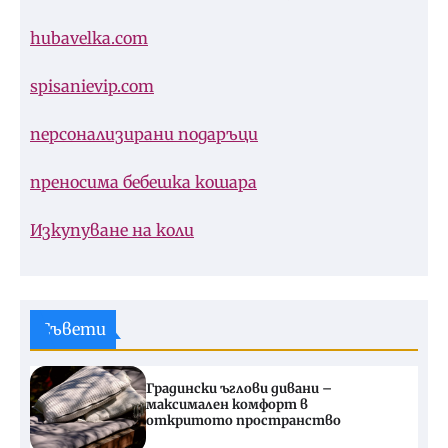
hubavelka.com
spisanievip.com
персонализирани подаръци
преносима бебешка кошара
Изкупуване на коли
Съвети
Градински ъглови дивани –
максимален комфорт в
откритото пространство