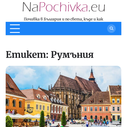
Skip
to
content
Почивка в България и по света, къде и как
Етикет:
Румъния