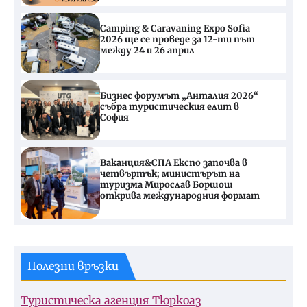
Camping & Caravaning Expo Sofia
2026 ще се проведе за 12-ти път
между 24 и 26 април
Бизнес форумът „Анталия 2026“
събра туристическия елит в
София
Ваканция&СПА Експо започва в
четвъртък; министърът на
туризма Мирослав Боршош
открива международния формат
Полезни връзки
Туристическа агенция Тюркоаз