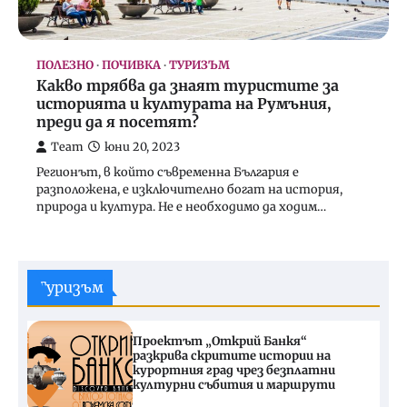
ПОЛЕЗНО
ПОЧИВКА
ТУРИЗЪМ
Какво трябва да знаят туристите за
историята и културата на Румъния,
преди да я посетят?
Team
юни 20, 2023
Регионът, в който съвременна България е
разположена, е изключително богат на история,
природа и култура. Не е необходимо да ходим…
Туризъм
Проектът „Открий Банкя“
разкрива скритите истории на
курортния град чрез безплатни
културни събития и маршрути