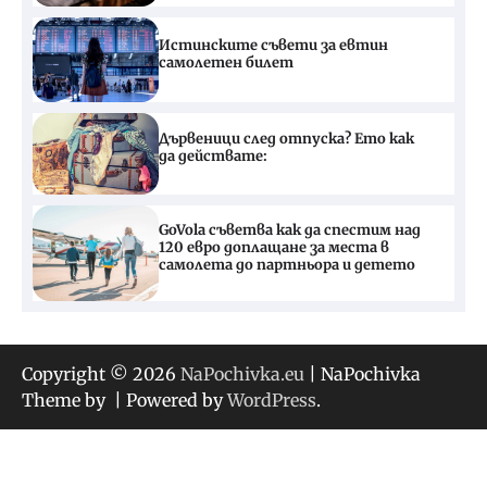
Истинските съвети за евтин
самолетен билет
Дървеници след отпуска? Ето как
да действате:
GoVola съветва как да спестим над
120 евро доплащане за места в
самолета до партньора и детето
Copyright © 2026
NaPochivka.eu
| NaPochivka
Theme by
| Powered by
WordPress
.