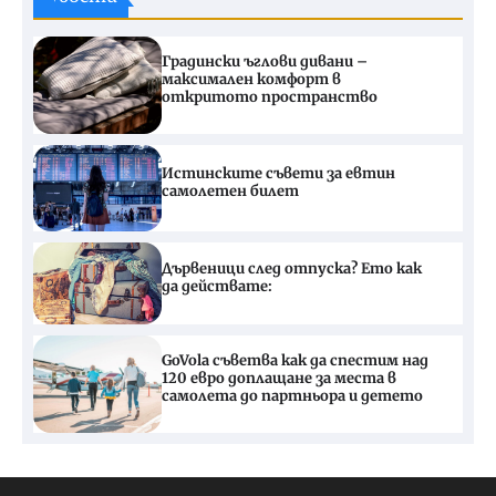
Градински ъглови дивани –
максимален комфорт в
откритото пространство
Истинските съвети за евтин
самолетен билет
Дървеници след отпуска? Ето как
да действате:
GoVola съветва как да спестим над
120 евро доплащане за места в
самолета до партньора и детето