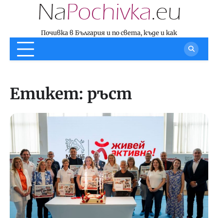
Skip
to
content
Почивка в България и по света, къде и как
Етикет:
ръст