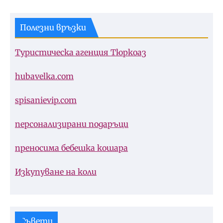
Полезни връзки
Туристическа агенция Тюркоаз
hubavelka.com
spisanievip.com
персонализирани подаръци
преносима бебешка кошара
Изкупуване на коли
Съвети