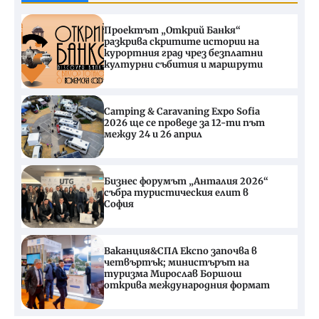
Проектът „Открий Банкя“
разкрива скритите истории на
курортния град чрез безплатни
културни събития и маршрути
Camping & Caravaning Expo Sofia
2026 ще се проведе за 12-ти път
между 24 и 26 април
Бизнес форумът „Анталия 2026“
събра туристическия елит в
София
Ваканция&СПА Експо започва в
четвъртък; министърът на
туризма Мирослав Боршош
открива международния формат