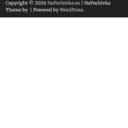
Copyright © 2026
NaPochivka.eu
| NaPochivka
Theme by
| Powered by
WordPress
.