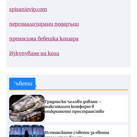
spisanievip.com
персонализирани подаръци
преносима бебешка кошара
Изкупуване на коли
Съвети
Градински ъглови дивани –
максимален комфорт в
откритото пространство
Истинските съвети за евтин