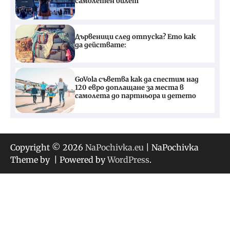
самолетен билет
Дървеници след отпуска? Ето как
да действате:
GoVola съветва как да спестим над
120 евро доплащане за места в
самолета до партньора и детето
Copyright © 2026
NaPochivka.eu
| NaPochivka
Theme by
| Powered by
WordPress
.