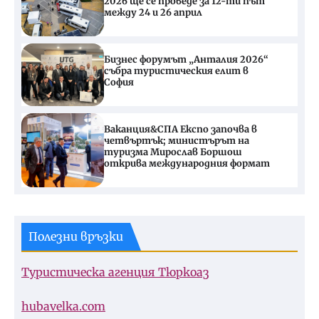
2026 ще се проведе за 12-ти път
между 24 и 26 април
Бизнес форумът „Анталия 2026“
събра туристическия елит в
София
Ваканция&СПА Експо започва в
четвъртък; министърът на
туризма Мирослав Боршош
открива международния формат
Полезни връзки
Туристическа агенция Тюркоаз
hubavelka.com