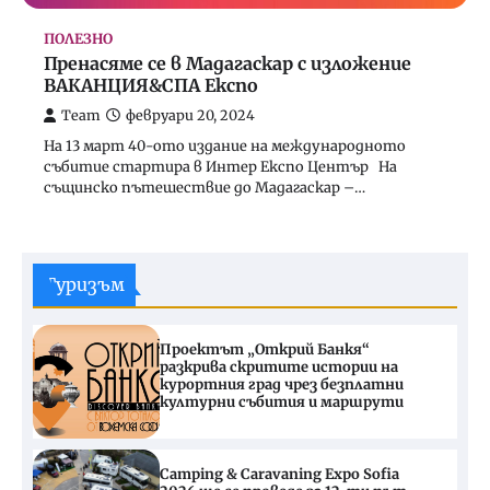
ПОЛЕЗНО
Пренасяме се в Мадагаскар с изложение
ВАКАНЦИЯ&СПА Експо
Team
февруари 20, 2024
На 13 март 40-ото издание на международното
събитие стартира в Интер Експо Център На
същинско пътешествие до Мадагаскар –…
Туризъм
Проектът „Открий Банкя“
разкрива скритите истории на
курортния град чрез безплатни
културни събития и маршрути
Camping & Caravaning Expo Sofia