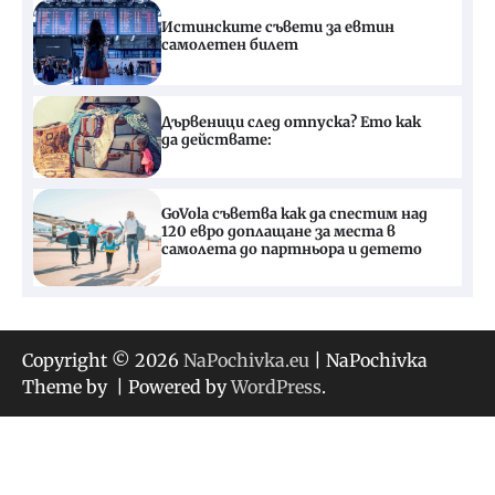
Истинските съвети за евтин
самолетен билет
Дървеници след отпуска? Ето как
да действате:
GoVola съветва как да спестим над
120 евро доплащане за места в
самолета до партньора и детето
Copyright © 2026
NaPochivka.eu
| NaPochivka
Theme by
| Powered by
WordPress
.