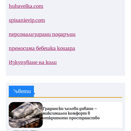
hubavelka.com
spisanievip.com
персонализирани подаръци
преносима бебешка кошара
Изкупуване на коли
Съвети
Градински ъглови дивани –
максимален комфорт в
откритото пространство