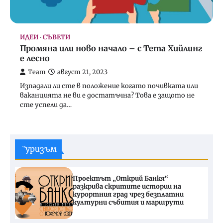
ИДЕИ
СЪВЕТИ
Промяна или ново начало – с Тета Хийлинг
е лесно
Team
август 21, 2023
Изпадали ли сте в положение когато почивката или
ваканцията не ви е достатъчна? Това е защото не
сте успели да…
Туризъм
Проектът „Открий Банкя“
разкрива скритите истории на
курортния град чрез безплатни
културни събития и маршрути