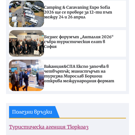
Camping & Caravaning Expo Sofia
2026 ще се проведе за 12-ти път
между 24 и 26 април
Бизнес форумът „Анталия 2026“
събра туристическия елит в
София
Ваканция&СПА Експо започва в
четвъртък; министърът на
туризма Мирослав Боршош
открива международния формат
Полезни връзки
Туристическа агенция Тюркоаз