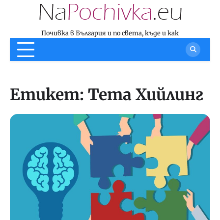
Skip
to
content
Почивка в България и по света, къде и как
Етикет:
Тета Хийлинг