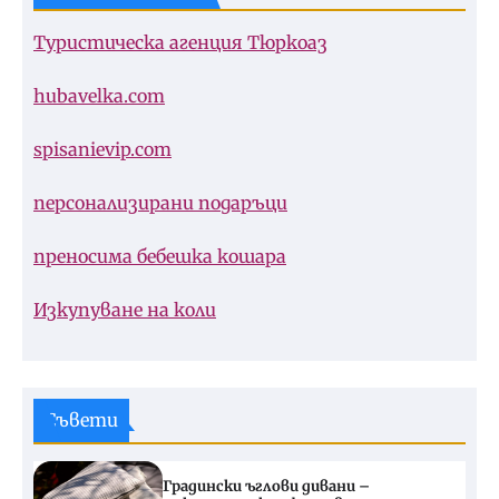
Туристическа агенция Тюркоаз
hubavelka.com
spisanievip.com
персонализирани подаръци
преносима бебешка кошара
Изкупуване на коли
Съвети
Градински ъглови дивани –