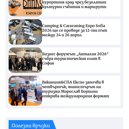
курортния град чрез безплатни
културни събития и маршрути
Camping & Caravaning Expo Sofia
2026 ще се проведе за 12-ти път
между 24 и 26 април
Бизнес форумът „Анталия 2026“
събра туристическия елит в
София
Ваканция&СПА Експо започва в
четвъртък; министърът на
туризма Мирослав Боршош
открива международния формат
Полезни връзки