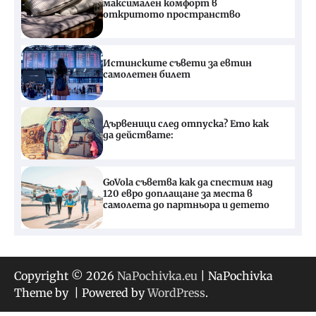
максимален комфорт в
откритото пространство
Истинските съвети за евтин
самолетен билет
Дървеници след отпуска? Ето как
да действате:
GoVola съветва как да спестим над
120 евро доплащане за места в
самолета до партньора и детето
Copyright © 2026
NaPochivka.eu
| NaPochivka
Theme by
| Powered by
WordPress
.