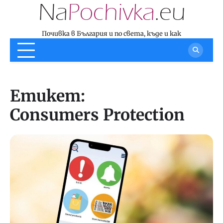
Skip
to
content
Почивка в България и по света, къде и как
Етикет:
Consumers Protection