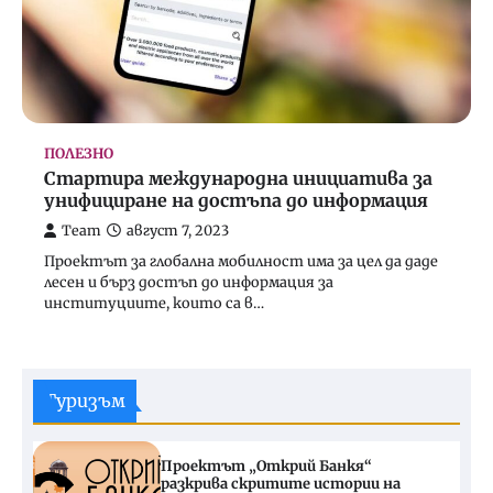
ПОЛЕЗНО
Стартира международна инициатива за
унифициране на достъпа до информация
Team
август 7, 2023
Проектът за глобална мобилност има за цел да даде
лесен и бърз достъп до информация за
институциите, които са в…
Туризъм
Проектът „Открий Банкя“
разкрива скритите истории на