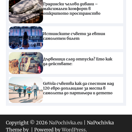
Градински ъглови дивани –
максимален комфорт в
откритото пространство
Истинските съвети за евтин
самолетен билет
Дървеници след отпуска? Ето как
да действате:
GoVola съветва как да спестим над
120 евро доплащане за места в
самолета до партньора и детето
Copyright © 2026
NaPochivka.eu
| NaPochivka
Theme by
| Powered by
WordPress
.