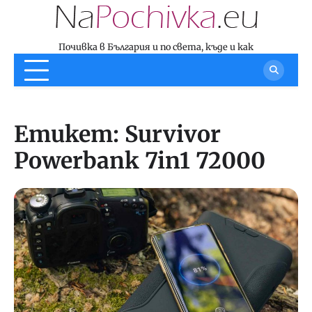
Skip
to
content
Почивка в България и по света, къде и как
Етикет:
Survivor
Powerbank 7in1 72000