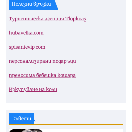
Полезни връзки
Туристическа агенция Тюркоаз
hubavelka.com
spisanievip.com
персонализирани подаръци
преносима бебешка кошара
Изкупуване на коли
Съвети