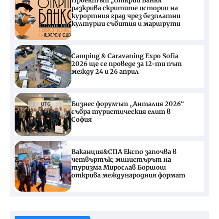
Проектът „Открий Банкя“
разкрива скритите истории на
курортния град чрез безплатни
културни събития и маршрути
Camping & Caravaning Expo Sofia
2026 ще се проведе за 12-ти път
между 24 и 26 април
Бизнес форумът „Анталия 2026“
събра туристическия елит в
София
Ваканция&СПА Експо започва в
четвъртък; министърът на
туризма Мирослав Боршош
открива международния формат