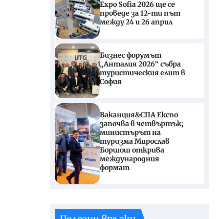
Expo Sofia 2026 ще се
проведе за 12-ти път
между 24 и 26 април
Бизнес форумът
„Анталия 2026“ събра
туристическия елит в
София
Ваканция&СПА Експо
започва в четвъртък;
министърът на
туризма Мирослав
Боршош открива
международния
формат