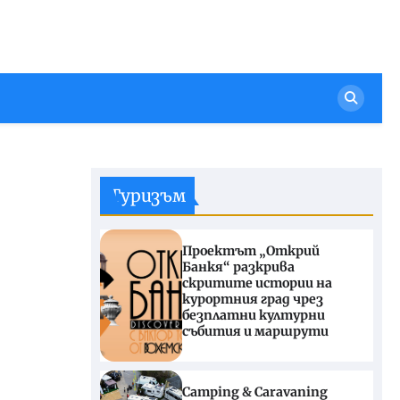
Туризъм
Проектът „Открий
Банкя“ разкрива
скритите истории на
курортния град чрез
безплатни културни
събития и маршрути
Camping & Caravaning