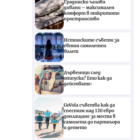
Градински ъглови
дивани – максимален
комфорт в откритото
пространство
Истинските съвети за
евтин самолетен
билет
Дървеници след
отпуска? Ето как да
действате:
GoVola съветва как да
спестим над 120 евро
доплащане за места в
самолета до партньора
и детето