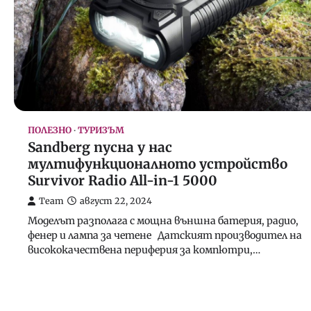
ПОЛЕЗНО
ТУРИЗЪМ
Sandberg пусна у нас
мултифункционалното устройство
Survivor Radio All-in-1 5000
Team
август 22, 2024
Моделът разполага с мощна външна батерия, радио,
фенер и лампа за четене Датският производител на
висококачествена периферия за компютри,…