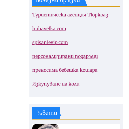
Полезни връзки
Туристическа агенция Тюркоаз
hubavelka.com
spisanievip.com
персонализирани подаръци
преносима бебешка кошара
Изкупуване на коли
Съвети