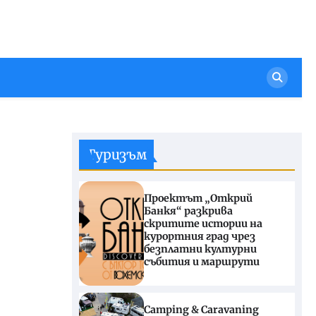
Туризъм
Проектът „Открий
Банкя“ разкрива
скритите истории на
курортния град чрез
безплатни културни
събития и маршрути
Camping & Caravaning