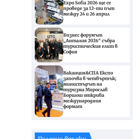
Expo Sofia 2026 ще се
проведе за 12-ти път
между 24 и 26 април
Бизнес форумът
„Анталия 2026“ събра
туристическия елит в
София
Ваканция&СПА Експо
започва в четвъртък;
министърът на
туризма Мирослав
Боршош открива
международния
формат