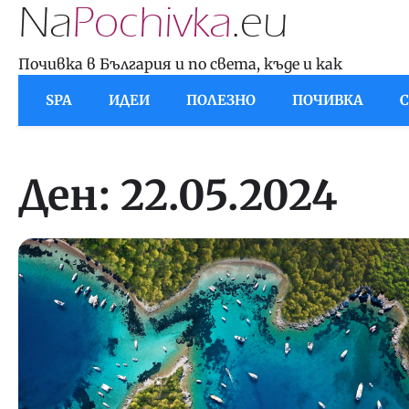
Skip
to
content
Почивка в България и по света, къде и как
SPA
ИДЕИ
ПОЛЕЗНО
ПОЧИВКА
Ден:
22.05.2024