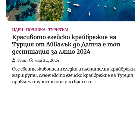
ИДЕИ
ПОЧИВКА
ТУРИЗЪМ
Kрасивото егейско крайбрежие на
Турция от Айвалък до Датча е топ
дестинация за лято 2024
Team
май 22, 2024
Със своите живописни гледки и пленителни крайбреж
маршрути, слънчевото егейско крайбрежие на Турция
привлича туристи от цял свят и си…