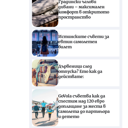
Градински ъглови
дивани – максимален
комфорт в откритото
пространство
Истинските съвети за
евтин самолетен
билет
Дървеници след
отпуска? Ето как да
действате:
GoVola съветва как да
спестим над 120 евро
доплащане за места в
самолета до партньора
и детето