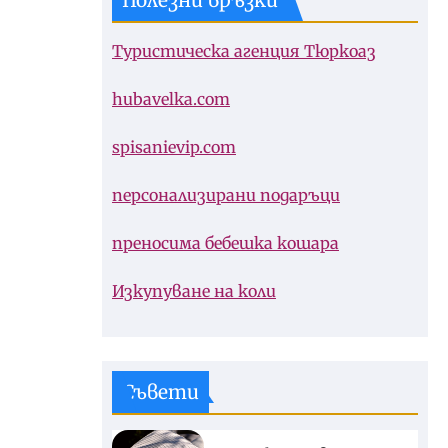
Полезни връзки
Туристическа агенция Тюркоаз
hubavelka.com
spisanievip.com
персонализирани подаръци
преносима бебешка кошара
Изкупуване на коли
Съвети