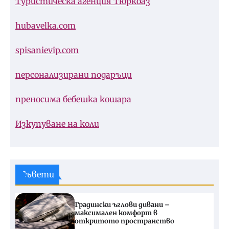
Туристическа агенция Тюркоаз
hubavelka.com
spisanievip.com
персонализирани подаръци
преносима бебешка кошара
Изкупуване на коли
Съвети
Градински ъглови дивани –
максимален комфорт в
откритото пространство