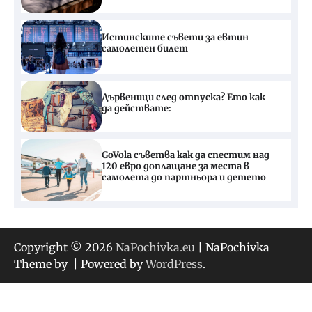
Истинските съвети за евтин
самолетен билет
Дървеници след отпуска? Ето как
да действате:
GoVola съветва как да спестим над
120 евро доплащане за места в
самолета до партньора и детето
Copyright © 2026
NaPochivka.eu
| NaPochivka
Theme by
| Powered by
WordPress
.