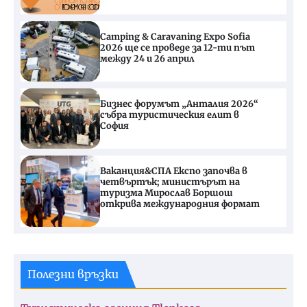
Camping & Caravaning Expo Sofia
2026 ще се проведе за 12-ти път
между 24 и 26 април
Бизнес форумът „Анталия 2026“
събра туристическия елит в
София
Ваканция&СПА Експо започва в
четвъртък; министърът на
туризма Мирослав Боршош
открива международния формат
Полезни връзки