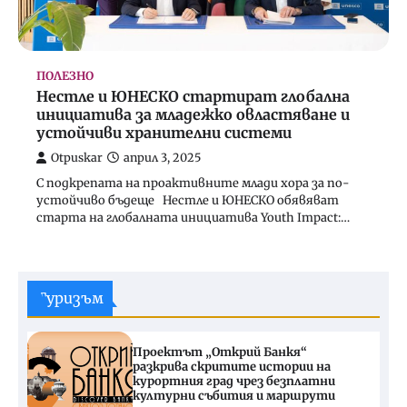
ПОЛЕЗНО
Нестле и ЮНЕСКО стартират глобална
инициатива за младежко овластяване и
устойчиви хранителни системи
Otpuskar
април 3, 2025
С подкрепата на проактивните млади хора за по-
устойчиво бъдеще Нестле и ЮНЕСКО обявяват
старта на глобалната инициатива Youth Impact:…
Туризъм
Проектът „Открий Банкя“
разкрива скритите истории на
курортния град чрез безплатни
културни събития и маршрути